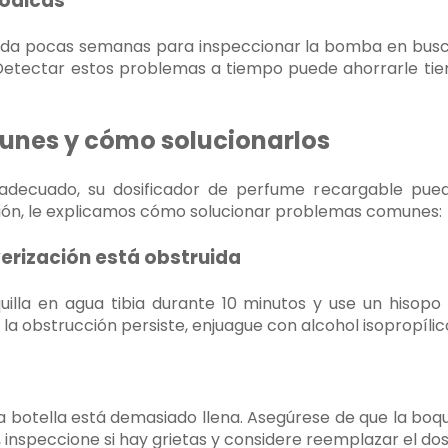
iódicas
 pocas semanas para inspeccionar la bomba en busca
Detectar estos problemas a tiempo puede ahorrarle ti
nes y cómo solucionarlos
 adecuado, su dosificador de perfume recargable pu
ción, le explicamos cómo solucionar problemas comunes:
lverización está obstruida
quilla en agua tibia durante 10 minutos y use un hisopo
 la obstrucción persiste, enjuague con alcohol isopropílic
a botella está demasiado llena. Asegúrese de que la boqui
te, inspeccione si hay grietas y considere reemplazar el dos