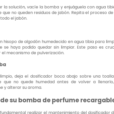
 la solución, vacíe la bomba y enjuáguela con agua tibia.
e que no queden residuos de jabón. Repita el proceso de
todo el jabón.
un hisopo de algodón humedecido en agua tibia para limpia
e se haya podido quedar sin limpiar. Este paso es cruc
 el mecanismo de pulverización.
mba
impio, deja el dosificador boca abajo sobre una toal
e que no quede humedad antes de volver a llenarlo
e y alterar su aroma.
de su bomba de perfume recargabl
 fundamental realizar el mantenimiento del dosificador