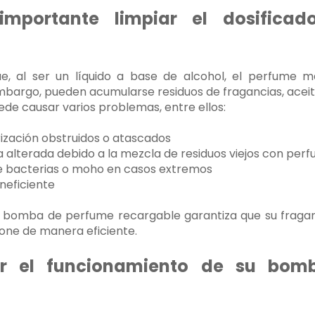
mportante limpiar el dosifica
 al ser un líquido a base de alcohol, el perfume ma
bargo, pueden acumularse residuos de fragancias, aceite
uede causar varios problemas, entre ellos:
zación obstruidos o atascados
a alterada debido a la mezcla de residuos viejos con per
de bacterias o moho en casos extremos
ineficiente
u bomba de perfume recargable garantiza que su fraga
ione de manera eficiente.
r el funcionamiento de su bom