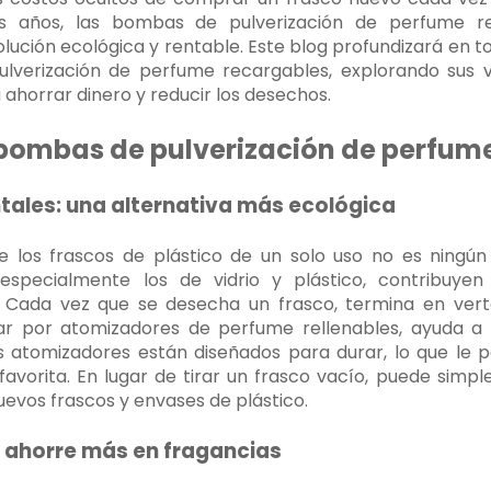
mos años, las bombas de pulverización de perfume 
ución ecológica y rentable. Este blog profundizará en t
lverización de perfume recargables, explorando sus v
horrar dinero y reducir los desechos.
 bombas de pulverización de perfum
ntales: una alternativa más ecológica
 los frascos de plástico de un solo uso no es ningún
 especialmente los de vidrio y plástico, contribuyen 
. Cada vez que se desecha un frasco, termina en ver
r por atomizadores de perfume rellenables, ayuda a re
s atomizadores están diseñados para durar, lo que le pe
avorita. En lugar de tirar un frasco vacío, puede simpl
evos frascos y envases de plástico.
e: ahorre más en fragancias