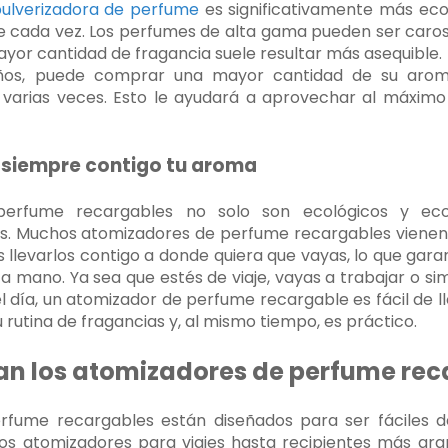
ulverizadora de perfume
es significativamente más e
cada vez. Los perfumes de alta gama pueden ser caros y
ayor cantidad de fragancia suele resultar más asequible. 
os, puede comprar una mayor cantidad de su aroma 
 varias veces. Esto le ayudará a aprovechar al máximo s
 siempre contigo tu aroma
perfume recargables no solo son ecológicos y eco
s. Muchos atomizadores de perfume recargables vienen
s llevarlos contigo a donde quiera que vayas, lo que gar
a mano. Ya sea que estés de viaje, vayas a trabajar o 
l día, un atomizador de perfume recargable es fácil de ll
rutina de fragancias y, al mismo tiempo, es práctico.
n los atomizadores de perfume rec
rfume recargables están diseñados para ser fáciles de
s atomizadores para viajes hasta recipientes más gr