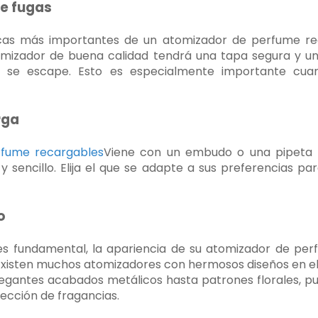
de fugas
icas más importantes de un atomizador de perfume re
omizador de buena calidad tendrá una tapa segura y un
ia se escape. Esto es especialmente importante cuan
rga
fume recargables
Viene con un embudo o una pipeta 
 sencillo. Elija el que se adapte a sus preferencias par
o
d es fundamental, la apariencia de su atomizador de p
Existen muchos atomizadores con hermosos diseños en el
elegantes acabados metálicos hasta patrones florales, p
cción de fragancias.