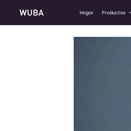
Hogar
Productos
Bombas de perfume recargables
Bombas de perfume recargables
Bombas pulverizadoras de perfume
Bombas pulverizadoras de perfume
Collares de perfume
Collares de perfume
Tapas de perfume
Tapas de perfume