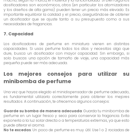
mucho, según la marca, el material y la funcionalidad. Si bien algunos
dosificadores son económicos, otros (en particular los atomizadores
y los diseños de alta gama) pueden tener un precio más elevado. Es
importante equilibrar la calidad y el precio, asegurándose de obtener
un dosificador que se ajuste tanto a su presupuesto como a sus
necesidades de fragancias.
7. Capacidad
Los dosificadores de perfume en miniatura vienen en distintas
capacidades. Si usas perfume todos los días y necesitas algo que
dure, busca un dosificador con mayor capacidad. Sin embargo, si
solo buscas una opción de tamaño de viaje, una capacidad más
pequeña puede ser más adecuada.
Los mejores consejos para utilizar su
minibomba de perfume
Una vez que hayas elegido el minidispensador de perfume adecuado,
es fundamental utilizarlo correctamente para obtener los mejores
resultados. A continuación, te ofrecemos algunos consejos:
Guarde su bomba de manera adecuada
: Guarda tu minibomba de
perfume en un lugar fresco y seco para conservar la fragancia. Evita
exponerla a la luz solar directa o a temperaturas extremas, ya que esto
puede alterar el aroma.
No te excedas
: Un poco de perfume es muy útil. Use 1 o 2 rociadas de