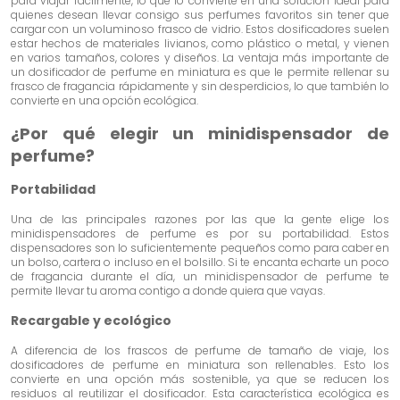
para viajar fácilmente, lo que lo convierte en una solución ideal para
quienes desean llevar consigo sus perfumes favoritos sin tener que
cargar con un voluminoso frasco de vidrio. Estos dosificadores suelen
estar hechos de materiales livianos, como plástico o metal, y vienen
en varios tamaños, colores y diseños. La ventaja más importante de
un dosificador de perfume en miniatura es que le permite rellenar su
frasco de fragancia rápidamente y sin desperdicios, lo que también lo
convierte en una opción ecológica.
¿Por qué elegir un minidispensador de
perfume?
Portabilidad
Una de las principales razones por las que la gente elige los
minidispensadores de perfume es por su portabilidad. Estos
dispensadores son lo suficientemente pequeños como para caber en
un bolso, cartera o incluso en el bolsillo. Si te encanta echarte un poco
de fragancia durante el día, un minidispensador de perfume te
permite llevar tu aroma contigo a donde quiera que vayas.
Recargable y ecológico
A diferencia de los frascos de perfume de tamaño de viaje, los
dosificadores de perfume en miniatura son rellenables. Esto los
convierte en una opción más sostenible, ya que se reducen los
residuos al reutilizar el dosificador. Esta característica ecológica es