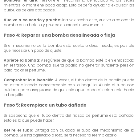
Bombear el aire
: Presione el mecanismo de rociado varias veces
mientras lo mantiene boca abajo. Esto debería ayudar a expulsar las
burbujas de aire atrapadas.
Vuelva a colocarlo y pruebe
:Una vez hecho esto, vuelva a colocar la
bomba en la botella y pruebe el aerosol nuevamente.
Paso 4: Reparar una bomba desalineada o floja
Si el mecanismo de la bomba está suelto o desalineado, es posible
que necesite un poco de ajuste:
Apriete la bomba
: Asegúrese de que la bomba esté bien enroscada
en el frasco. Una bomba suelta podría no generar suficiente presión
para rociar el perfume.
Comprobar la alineación
: A veces, el tubo dentro de la botella puede
no estar alineado correctamente con la boquilla. Ajuste el tubo con
cuidado para asegurarse de que esté apuntando directamente hacia
la boquilla.
Paso 5: Reemplace un tubo dañado
Si sospecha que el tubo dentro del frasco de perfume está dañado,
esto es lo que puede hacer:
Retire el tubo
: Extraiga con cuidado el tubo del mecanismo de la
bomba. Si está agrietado o roto, será necesario reemplazarlo.