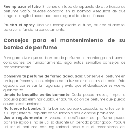
Reemplazar el tubo
: Si tienes un tubo de repuesto de otro frasco de
perfume vacío, puedes colocarlo en la bomba. Asegúrate de que
tenga la longitud adecuada para llegar al fondo del frasco.
Prueba el spray
: Una vez reemplazado el tubo, pruebe el aerosol
para ver si funciona correctamente.
Consejos para el mantenimiento de su
bomba de perfume
Para garantizar que su bomba de perfume se mantenga en buenas
condiciones de funcionamiento, siga estos sencillos consejos de
mantenimiento:
Conserva tu perfume de forma adecuada
: Conserve el perfume en
un lugar fresco y seco, alejado de la luz solar directa y del calor. Esto
ayuda a conservar la fragancia y evita que el dosificador se vuelva
quebradizo.
Limpie la boquilla periódicamente
: Cada pocos meses, limpie la
boquilla para eliminar cualquier acumulación de perfume que pueda
causar obstrucciones.
No fuerce la bomba
: Si la bomba parece atascada, no la fuerce. En
su lugar, intente limpiarla con cuidado o solucionar el problema.
Úselo regularmente
: A veces, el dosificador de perfume puede
ponerse rígido si no se utiliza durante un período prolongado. Procure
utilizar el perfume con regularidad para que el mecanismo del