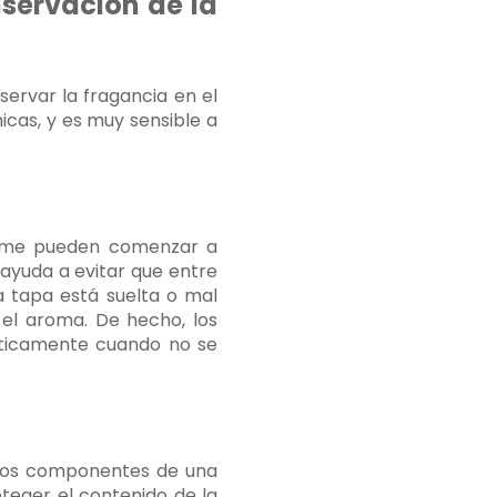
nservación de la
servar la fragancia en el
icas, y es muy sensible a
fume pueden comenzar a
ayuda a evitar que entre
la tapa está suelta o mal
 el aroma. De hecho, los
éticamente cuando no se
cados componentes de una
teger el contenido de la