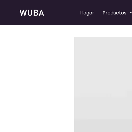
Hogar
Productos
Bombas de perfume recargables
Bombas de perfume recargables
Bombas pulverizadoras de perfume
Bombas pulverizadoras de perfume
Collares de perfume
Collares de perfume
Tapas de perfume
Tapas de perfume