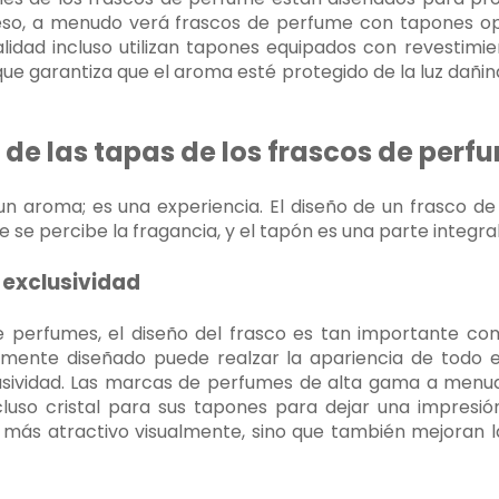
r eso, a menudo verá frascos de perfume con tapones o
idad incluso utilizan tapones equipados con revestimi
o que garantiza que el aroma esté protegido de la luz dañi
o de las tapas de los frascos de perf
n aroma; es una experiencia. El diseño de un frasco d
e se percibe la fragancia, y el tapón es una parte integra
 exclusividad
perfumes, el diseño del frasco es tan importante como
mente diseñado puede realzar la apariencia de todo e
lusividad. Las marcas de perfumes de alta gama a menu
cluso cristal para sus tapones para dejar una impresió
 más atractivo visualmente, sino que también mejoran l