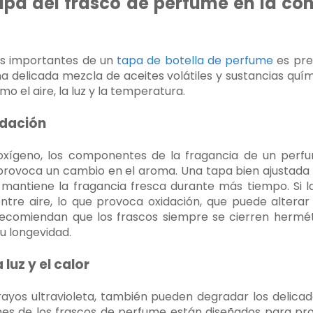
tapa del frasco de perfume en la co
ás importantes de un
tapa de botella de perfume
es pre
una delicada mezcla de aceites volátiles y sustancias quím
 el aire, la luz y la temperatura.
idación
oxígeno, los componentes de la fragancia de un per
rovoca un cambio en el aroma. Una tapa bien ajustada 
e mantiene la fragancia fresca durante más tiempo. Si 
ntre aire, lo que provoca oxidación, que puede alterar
ecomiendan que los frascos siempre se cierren herm
su longevidad.
luz y el calor
os rayos ultravioleta, también pueden degradar los deli
es de los frascos de perfume están diseñados para pro