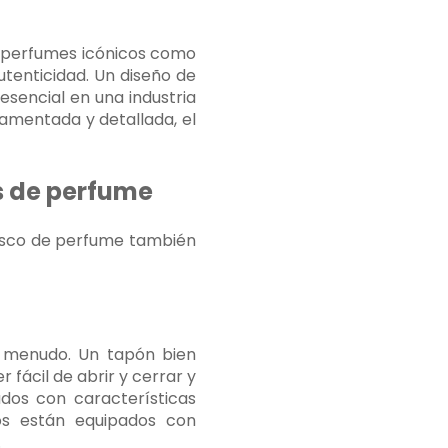
e perfumes icónicos como
utenticidad. Un diseño de
esencial en una industria
namentada y detallada, el
os de perfume
frasco de perfume también
a menudo. Un tapón bien
fácil de abrir y cerrar y
dos con características
os están equipados con
.