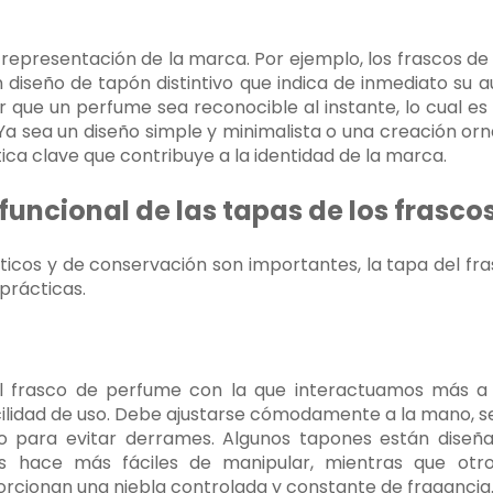
 representación de la marca. Por ejemplo, los frascos d
n diseño de tapón distintivo que indica de inmediato su a
que un perfume sea reconocible al instante, lo cual es 
a sea un diseño simple y minimalista o una creación or
ica clave que contribuye a la identidad de la marca.
funcional de las tapas de los frasc
éticos y de conservación son importantes, la tapa del 
prácticas.
el frasco de perfume con la que interactuamos más 
cilidad de uso. Debe ajustarse cómodamente a la mano, ser 
ro para evitar derrames. Algunos tapones están diseña
os hace más fáciles de manipular, mientras que otr
rcionan una niebla controlada y constante de fragancia