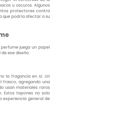
pacos u oscuros. Algunos
entos protectores contra
na que podría afectar a su
ume
e perfume juega un papel
l de ese diseño.
 la fragancia en sí. Un
l frasco, agregando una
do usan materiales raros
n. Estos tapones no solo
a experiencia general de