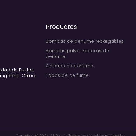
Productos
Bombas de perfume recargables
Bombas pulverizadoras de
perfume
Collares de perfume
iudad de Fusha
Tapas de perfume
angdong, China
Copyright © 2024 WUBA Inc. Todos los derechos reservados.  